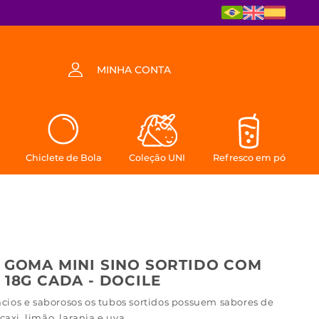
MINHA CONTA
Chiclete de Bola
Coleção UNI
Refresco em pó
 GOMA MINI SINO SORTIDO COM
 18G CADA - DOCILE
acios e saborosos os tubos sortidos possuem sabores de
axi, limão, laranja e uva