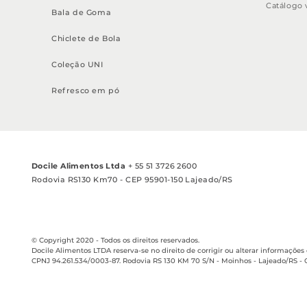
Catálogo v
Bala de Goma
Chiclete de Bola
Coleção UNI
Refresco em pó
Docile Alimentos Ltda
+ 55 51 3726 2600
Rodovia RS130 Km70 - CEP 95901-150 Lajeado/RS
© Copyright 2020 - Todos os direitos reservados.
Docile Alimentos LTDA reserva-se no direito de corrigir ou alterar informaçõ
CPNJ 94.261.534/0003-87. Rodovia RS 130 KM 70 S/N - Moinhos - Lajeado/RS - C