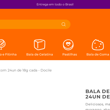
Entrega em todo o Brasil
a?
 e Fitinha
Bala de Gelatina
Pastilhas
Bala de Goma
com 24un de 18g cada - Docile
BALA DE
24UN DE
Deliciosos, m
morango, abac