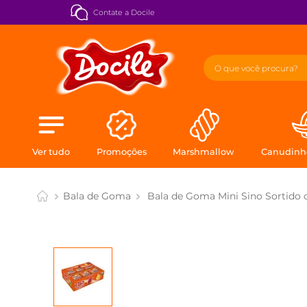
Contate a Docile
O que você procur
TERMOS MAIS BUSCADOS
1
º
melissa
2
º
display
Ver tudo
Promoções
Marshmallow
Canudinho
3
º
1kg
4
º
gelatina
Bala de Goma
Bala de Goma Mini Sino Sortido 
5
º
mix
6
º
caixa
7
º
minty
8
º
pulseira