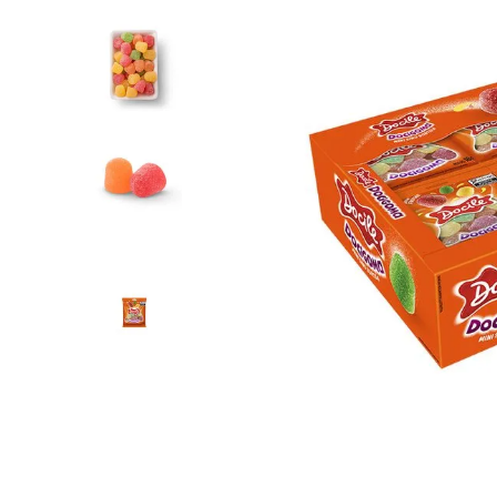
9
º
natural
10
º
docile 1 kg