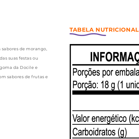
em sabores de morango,
 das suas festas ou
goma da Docile e
com sabores de frutas e