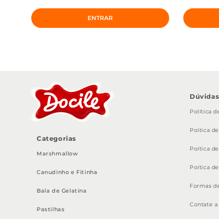
ENTRAR
Dúvida
Política 
Poítica d
Categorias
Poítica d
Marshmallow
Poítica d
Canudinho e Fitinha
Formas d
Bala de Gelatina
Contate a
Pastilhas