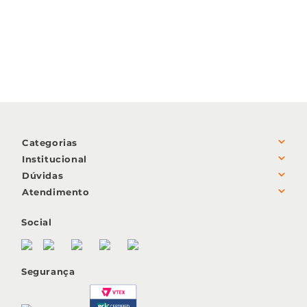
Categorias
+
Institucional
+
Dúvidas
+
Sobre nós
Atendimento
+
Política de Trocas e Devoluções
Sustentabilidade
(51) 3726.2600
Social
Poítica de privacidade
Código de ética
Segunda à sexta-feira
Poítica de qualidade
Imprensa
Segurança
sac@docile.com.br
Poítica de entrega
das 10:00h às 12:00h
Formas de pagamento