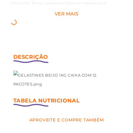
mercado. Possui diversos tipos de cobertura e
sabores, que vão dos docinhos aos azedinhos.
VER MAIS
Oferecem um momento mágico ao paladar e uma
nova descoberta para os sentidos com suas texturas
que podem ser de açúcar ou com confeitos
crocantes de miçangas. Perfeitas para a decoração
de mesas justamente por oferecer muitos
acabamentos, cores e formatos.
APROVEITE E COMPRE TAMBÉM