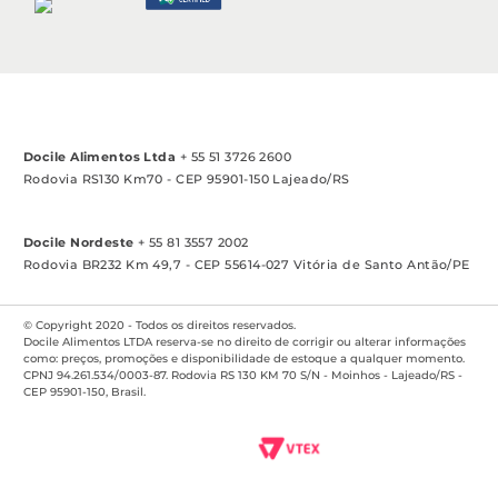
das 13:30h às 17:00h
Contate a Docile
Catálogo virtual
Docile Alimentos Ltda
+ 55 51 3726 2600
Rodovia RS130 Km70 - CEP 95901-150 Lajeado/RS
Docile Nordeste
+ 55 81 3557 2002
Rodovia BR232 Km 49,7 - CEP 55614-027 Vitória de Santo Antão/PE
© Copyright 2020 - Todos os direitos reservados.
Docile Alimentos LTDA reserva-se no direito de corrigir ou alterar informações
como: preços, promoções e disponibilidade de estoque a qualquer momento.
CPNJ 94.261.534/0003-87. Rodovia RS 130 KM 70 S/N - Moinhos - Lajeado/RS -
CEP 95901-150, Brasil.