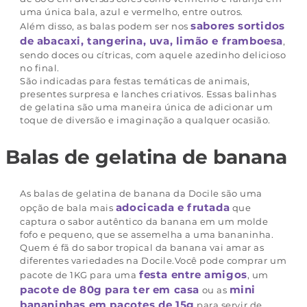
uma única bala, azul e vermelho, entre outros.
sabores sortidos
Além disso, as balas podem ser nos
de abacaxi, tangerina, uva, limão e framboesa
,
sendo doces ou cítricas, com aquele azedinho delicioso
no final.
São indicadas para festas temáticas de animais,
presentes surpresa e lanches criativos. Essas balinhas
de gelatina são uma maneira única de adicionar um
toque de diversão e imaginação a qualquer ocasião.
Balas de gelatina de banana
As balas de gelatina de banana da Docile são uma
adocicada e frutada
opção de bala mais
que
captura o sabor autêntico da banana em um molde
fofo e pequeno, que se assemelha a uma bananinha.
Quem é fã do sabor tropical da banana vai amar as
diferentes variedades na Docile.Você pode comprar um
festa entre amigos
pacote de 1KG para uma
, um
pacote de 80g para ter em casa
mini
ou as
bananinhas em pacotes de 15g
para servir de