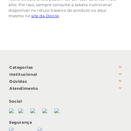
alto. Por isso, sempre consulte a tabela nutricional
disponível no rótulo traseiro do produto ou aqui
mesmo no
site da Docile
.
Categorias
+
Institucional
+
Dúvidas
+
Sobre nós
Atendimento
+
Política de Trocas e Devoluções
Sustentabilidade
(51) 3726.2600
Social
Poítica de privacidade
Código de ética
Segunda à sexta-feira
Poítica de qualidade
Imprensa
Segurança
sac@docile.com.br
Poítica de entrega