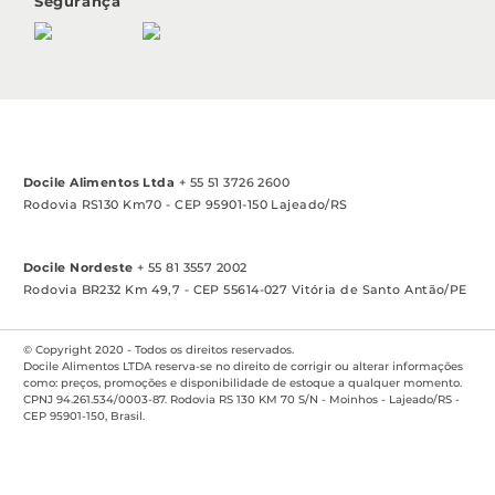
Segurança
sac@docile.com.br
Poítica de entrega
das 10:00h às 12:00h
Formas de pagamento
das 13:30h às 17:00h
Contate a Docile
Catálogo virtual
Docile Alimentos Ltda
+ 55 51 3726 2600
Rodovia RS130 Km70 - CEP 95901-150 Lajeado/RS
Docile Nordeste
+ 55 81 3557 2002
Rodovia BR232 Km 49,7 - CEP 55614-027 Vitória de Santo Antão/PE
© Copyright 2020 - Todos os direitos reservados.
Docile Alimentos LTDA reserva-se no direito de corrigir ou alterar informações
como: preços, promoções e disponibilidade de estoque a qualquer momento.
CPNJ 94.261.534/0003-87. Rodovia RS 130 KM 70 S/N - Moinhos - Lajeado/RS -
CEP 95901-150, Brasil.