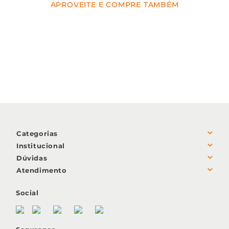
APROVEITE E COMPRE TAMBÉM
Categorias
+
Institucional
+
Dúvidas
+
Sobre nós
Atendimento
+
Política de Trocas e Devoluções
Sustentabilidade
(51) 3726.2600
Social
Poítica de privacidade
Código de ética
Segunda à sexta-feira
Poítica de qualidade
Imprensa